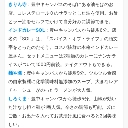
きりん寺
：豊中キャンパスのそばにある油そばのお
店。コレステロール０のサラッとした油を使用。お酢
とラー油をセルフでかけて自分好みに調節できる。
インドカレーSOL
：豊中キャンパスから徒歩6分。店
名の「SOL」は、「スパイス・オブ・ライフ」の頭文
字をとったのだそう。コスパ抜群の本格インドカレー
屋さん。セットメニューは2種類のカレーにナンかラ
イスがついて1000円前後。テイクアウトもできる。
麺や凛
：豊中キャンパスから徒歩9分。ツルツル食感
の自家製麺に化学調味料無添加のスープ、大きなレア
チャーシューがのったラーメンが大人気。
しろくま
：豊中キャンパスから徒歩5分。山椒が効い
た汁なし担々麺が1番人気。辛さの調節も可能。〆に
ご飯・お出汁を入れてお茶漬け風に食べると2回美味
しい。