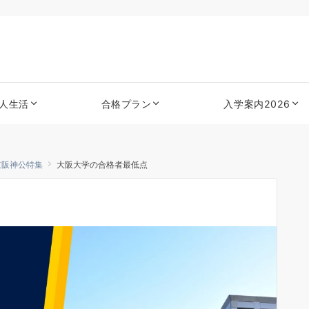
人生活
合格プラン
入学案内2026
京阪神公特集
大阪大学の合格者最低点