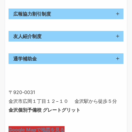
入学金
55,000円 割引
広報協力割引制度
友人紹介制度
20,000円のギフトカード
通学補助金
エリア
住所
補助金
〒920-0031
金沢市
金沢市広岡１丁目１２−１０ 金沢駅から徒歩５分
A
野々市市
1,000円/月
金沢個別予備校 グレートグリット
河北郡
B
石川県
1,500円/月
Google Mapで地図を見る