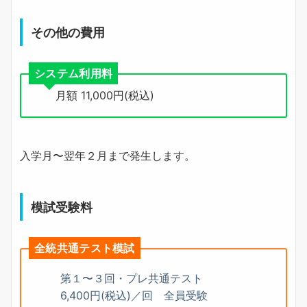
半期プランニング料金
82,500
（税込）
その他の費用
半期指導料
220,000
（税込）
システム利用料
半期プランニング料金
60,500
（税込）
月額 11,000円(税込)
入学月〜翌年２月まで発生します。
模試受験料
全統共通テスト模試
第１〜３回・プレ共通テスト
6,400円(税込)／回 全員受験