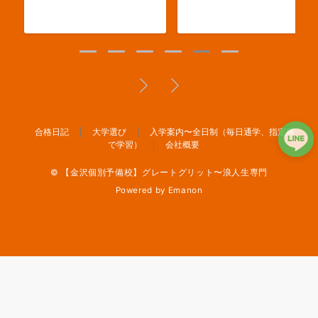
合格日記
大学選び
入学案内〜全日制（毎日通学、指定席
で学習）
会社概要
© 【金沢個別予備校】グレートグリット〜浪人生専門
Powered by
Emanon