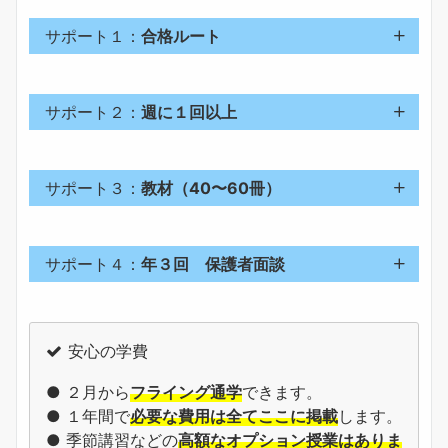
サポート１：
合格ルート
サポート２：
週に１回以上
サポート３：
教材（40〜60冊）
サポート４：
年３回 保護者面談
安心の学費
● ２月から
フライング通学
できます。
● １年間で
必要な費用は全てここに掲載
します。
● 季節講習などの
高額なオプション授業はありま