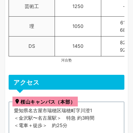
芸術工
1250
–
618
理
1050
682
824
DS
1450
922
河合塾
アクセス
桜山キャンパス（本部）
愛知県名古屋市瑞穂区瑞穂町字川澄1
＜金沢駅〜名古屋駅＞ 特急 約3時間
＜電車＋徒歩＞ 約25分