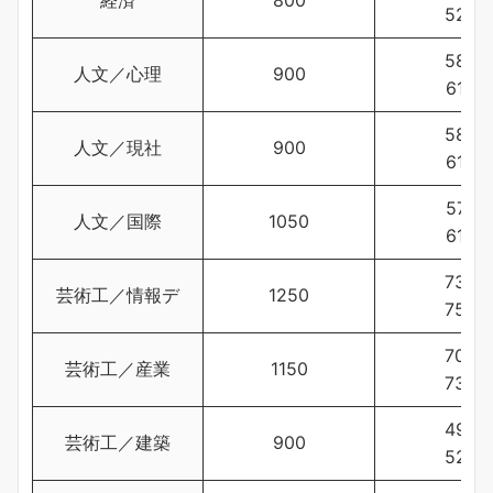
527
584
人文／心理
900
614
580
人文／現社
900
612
577
人文／国際
1050
616
736
芸術工／情報デ
1250
755
700
芸術工／産業
1150
730
497
芸術工／建築
900
524