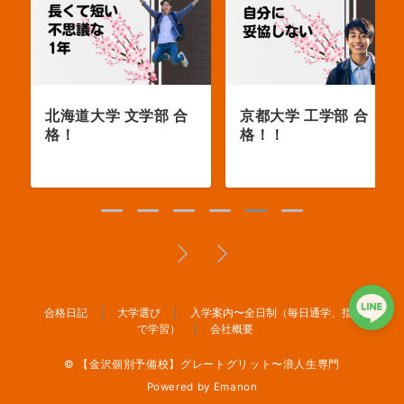
京都大学 工学部 合
自治医科大学 医学部
格！！
合格！
合格日記
大学選び
入学案内〜全日制（毎日通学、指定席
で学習）
会社概要
© 【金沢個別予備校】グレートグリット〜浪人生専門
Powered by
Emanon