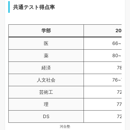
共通テスト得点率
学部
2025
医
66~86
薬
80~82
経済
78%
人文社会
76~77
芸術工
72%
理
77％
DS
72%
河合塾