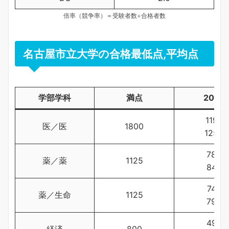
倍率（競争率）＝受験者数÷合格者数
名古屋市立大学の合格最低点,平均点
学部学科
満点
2024
1192
医／医
1800
1254
788
薬／薬
1125
842
740
薬／生命
1125
796
497
経済
800