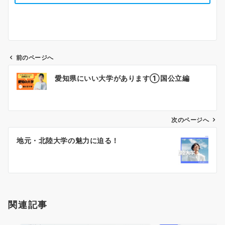
前のページへ
投
愛知県にいい大学があります①国公立編
稿
ナ
ビ
ゲ
次のページへ
ー
地元・北陸大学の魅力に迫る！
シ
ョ
ン
関連記事