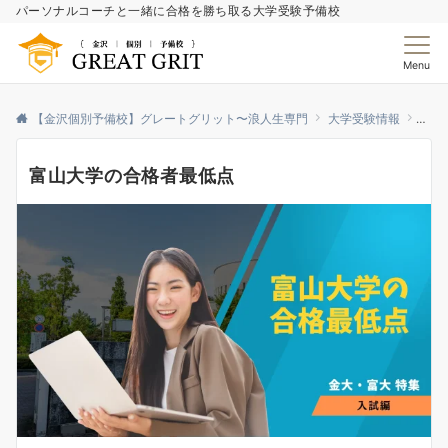
パーソナルコーチと一緒に合格を勝ち取る大学受験予備校
Menu
【金沢個別予備校】グレートグリット〜浪人生専門
大学受験情報
富山
富山大学の合格者最低点