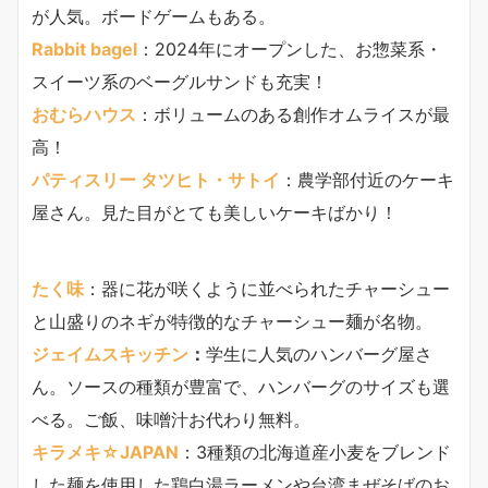
が人気。ボードゲームもある。
Rabbit bagel
：2024年にオープンした、お惣菜系・
スイーツ系のベーグルサンドも充実！
おむらハウス
：ボリュームのある創作オムライスが最
高！
パティスリー タツヒト・サトイ
：農学部付近のケーキ
屋さん。見た目がとても美しいケーキばかり！
たく味
：器に花が咲くように並べられたチャーシュー
と山盛りのネギが特徴的なチャーシュー麺が名物。
ジェイムスキッチン
：
学生に人気のハンバーグ屋さ
ん。ソースの種類が豊富で、ハンバーグのサイズも選
べる。ご飯、味噌汁お代わり無料。
キラメキ☆JAPAN
：3種類の北海道産小麦をブレンド
した麺を使用した鶏白湯ラーメンや台湾まぜそばのお