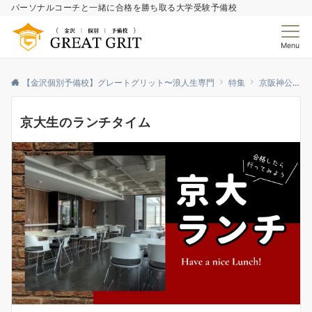
パーソナルコーチと一緒に合格を勝ち取る大学受験予備校
Menu
【金沢個別予備校】グレートグリット〜浪人生専門
特集
京阪神公特集
京大生のランチタイム