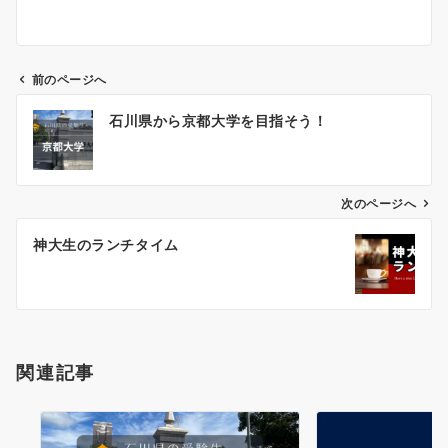
前のページへ
投
石川県から京都大学を目指そう！
稿
ナ
ビ
ゲ
次のページへ
ー
神大生のランチタイム
シ
ョ
ン
関連記事