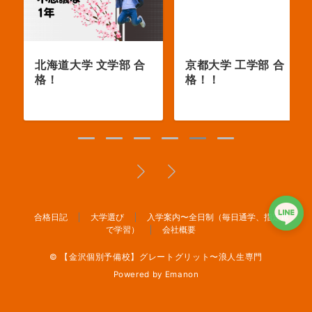
北海道大学 文学部 合
京都大学 工学部 合
格！
格！！
合格日記
大学選び
入学案内〜全日制（毎日通学、指定席
で学習）
会社概要
© 【金沢個別予備校】グレートグリット〜浪人生専門
Powered by
Emanon