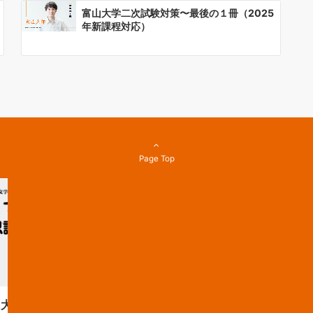
富山大学二次試験対策〜最後の１冊（2025
年新課程対応）
Page Top
学 工学部 合格！！
自治医科大学 医学部 合格