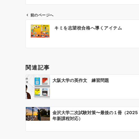
前のページへ
投
キミを志望校合格へ導くアイテム
稿
ナ
ビ
ゲ
ー
関連記事
シ
ョ
大阪大学の英作文 練習問題
ン
金沢大学二次試験対策〜最後の１冊（2025
年新課程対応）