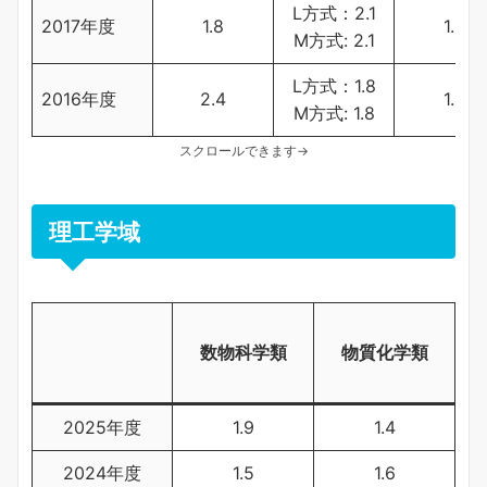
L方式：2.1
2017年度
1.8
1.9
M方式: 2.1
L方式：1.8
2016年度
2.4
1.6
M方式: 1.8
スクロールできます→
理工学域
数物科学類
物質化学類
フ
2025年度
1.9
1.4
2024年度
1.5
1.6