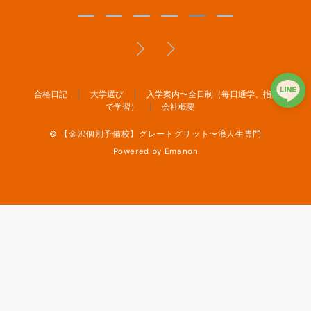
合格日記
大学選び
入学案内〜全日制（毎日通学、指定席
で学習）
会社概要
© 【金沢個別予備校】グレートグリット〜浪人生専門
Powered by
Emanon
メニュー
電話
問合せ
Line