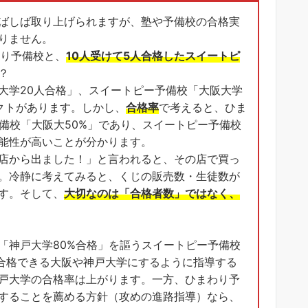
ばしば取り上げられますが、塾や予備校の合格実
りません。
り予備校と、
10人受けて5人合格したスイートピ
？
大学20人合格」、スイートピー予備校「大阪大学
クトがあります。しかし、
合格率
で考えると、ひま
備校「大阪大50%」であり、スイートピー予備校
能性が高いことが分かります。
店から出ました！」と言われると、その店で買っ
。冷静に考えてみると、くじの販売数・生徒数が
す。そして、
大切なのは「合格者数」ではなく、
「神戸大学80%合格」を謳うスイートピー予備校
合格できる大阪や神戸大学にするように指導する
戸大学の合格率は上がります。一方、ひまわり予
することを薦める方針（攻めの進路指導）なら、