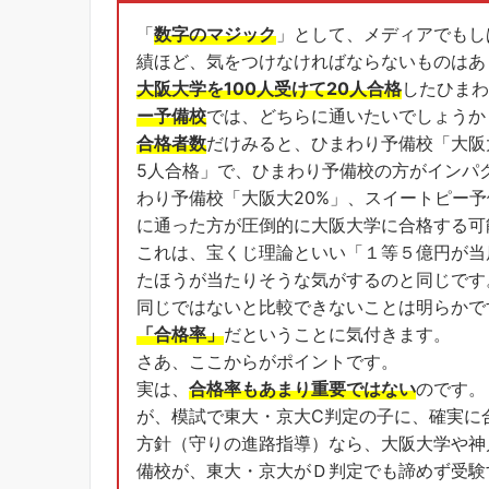
「
数字のマジック
」として、メディアでもし
績ほど、気をつけなければならないものはあ
大阪大学を100人受けて20人合格
したひまわ
ー予備校
では、どちらに通いたいでしょうか
合格者数
だけみると、ひまわり予備校「大阪
5人合格」で、ひまわり予備校の方がインパ
わり予備校「大阪大20%」、スイートピー予
に通った方が圧倒的に大阪大学に合格する可
これは、宝くじ理論といい「１等５億円が当
たほうが当たりそうな気がするのと同じです
同じではないと比較できないことは明らかで
「合格率」
だということに気付きます。
さあ、ここからがポイントです。
実は、
合格率もあまり重要ではない
のです。
が、模試で東大・京大C判定の子に、確実に
方針（守りの進路指導）なら、大阪大学や神
備校が、東大・京大がＤ判定でも諦めず受験