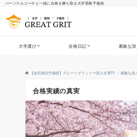
パーソナルコーチと一緒に合格を勝ち取る大学受験予備校
大学選び
合格日記
素敵な浪
【金沢個別予備校】グレートグリット〜浪人生専門
素敵な浪
合格実績の真実