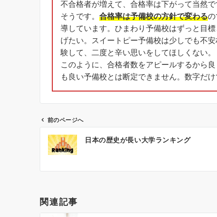
不合格者が増えて、合格率は下がって当然で
そうです。
合格率は予備校の方針で変わる
の
導しています。ひまわり予備校はずっと目標
げたい。スイートピー予備校は少しでも不安
験して、二度と辛い思いをしてほしくない。
このように、合格者数をアピールするから良
も良い予備校とは断定できません。数字だけ
前のページへ
投
日本の歴史が長い大学ランキング
稿
ナ
ビ
ゲ
ー
関連記事
シ
ョ