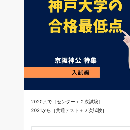
2020まで［センター＋２次試験］
2021から［共通テスト＋２次試験］