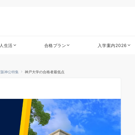
人生活
合格プラン
入学案内2026
京阪神公特集
神戸大学の合格者最低点