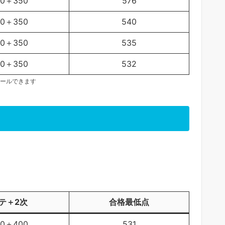
50＋350
576
50＋350
540
50＋350
535
50＋350
532
ールできます
テ＋2次
合格最低点
00＋400
531